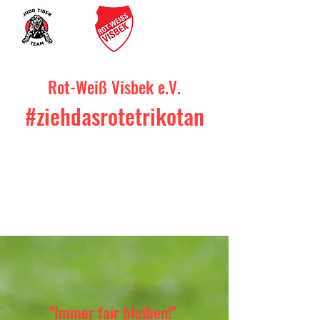
SV RW VISBEK
Rot-Weiß Visbek e.V.
#ziehdasrotetrikotan
Schiedsrichter
"Immer fair bleiben!"