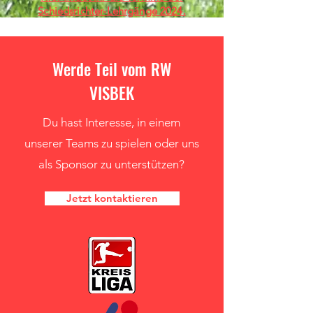
Schiedsrichter-Lehrgänge 2024.
Werde Teil vom RW
VISBEK
Du hast Interesse, in einem
unserer Teams zu spielen oder uns
als Sponsor zu unterstützen?
Jetzt kontaktieren