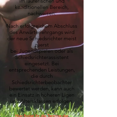
im
läuferischen und
konditionellen Bereich,
nachweisen.
Nach erfolgreichem Abschluss
des Anwärterlehrgangs wird
der neue Schiedsrichter meist
zuerst
bei Jugendspielen oder als
Schiedsrichterassistent
eingesetzt. Bei
entsprechenden Leistungen,
die
durch
Schiedsrichterbeobachter
bewertet werden, kann auch
ein Einsatz in höheren Ligen
und
Altersklassen erfolgen.
Hier findet ihr die Termine der