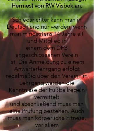
Hermes) von RW Visbek an.
Schiedsrichter kann man in
Deutschland nur werden, wenn
man mindestens 14 Jahre alt
und Mitglied in
einem dem DFB
angeschlossenen Verein
ist.
Die Anmeldung zu einem
Anwärterlehrgang erfolgt
regelmäßig über den Verein. Im
Lehrgang werden die
Kenntnisse der Fußballregeln
vermittelt
und abschließend muss man
eine Prüfung bestehen. Auch
muss man körperliche Fitness,
vor allem