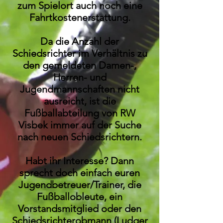
zum Spielort auch noch eine
Fahrtkostenerstattung.
Da die Anzahl der
Schiedsrichter im Verhältnis zu
den gemeldeten Damen-,
Herren- und
Jugendmannschaften nicht
ausreicht, ist die
Fußballabteilung von RW
Visbek immer auf der Suche
nach neuen Schiedsrichtern.
Habt ihr Interesse? Dann
sprecht doch einfach euren
Jugendbetreuer/Trainer, die
Fußballobleute, ein
Vorstandsmitglied oder den
Schiedsrichterobmann (Ludger