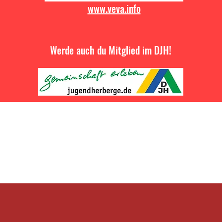
www.veva.info
Werde auch du Mitglied im DJH!