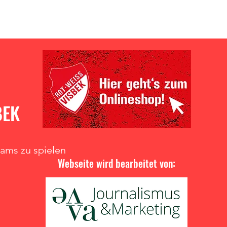
BEK
eams zu spielen
Webseite wird bearbeitet von: