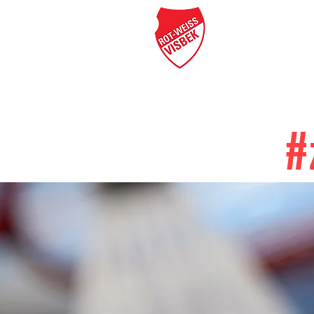
SV RW VISBEK
#