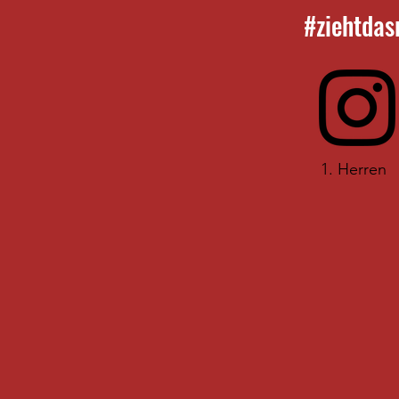
#ziehtdasr
1. Her