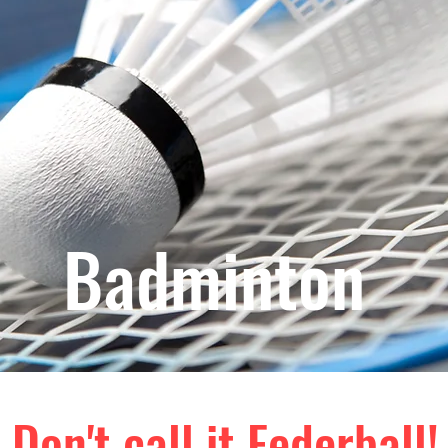
Badminton
Don't call it Federball!