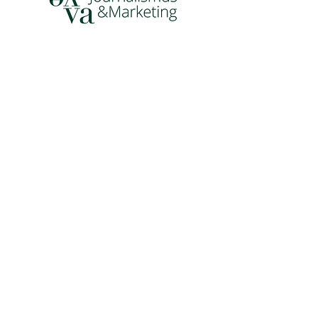
www.veva.info
Werde auch du Mitglied im DJH!
SV RW VISBEK e.V.
Verantwortlich:
Rot-Weiß Visbek e. V.
Ostereschstr. 3a
49429 Visbek
Kontakt:
E-Mail: info@rw-visbek.de
​Tel.:
0152 - 58 10 97 04
Mitgliederservice
(Mitgliedsverwaltung):